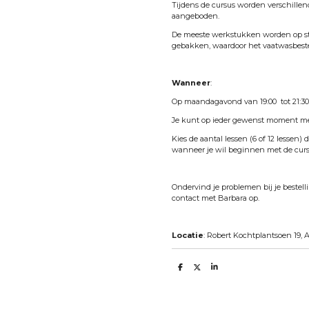
Tijdens de cursus worden verschillen
aangeboden.
De meeste werkstukken worden op s
gebakken, waardoor het vaatwasbeste
Wanneer
:
Op maandagavond van 19:00 tot 21:30
Je kunt op ieder gewenst moment me
Kies de aantal lessen (6 of 12 lessen)
wanneer je wil beginnen met de curs
Ondervind je problemen bij je bestel
contact met Barbara op.
Locatie
: Robert Kochtplantsoen 19,
S
S
S
h
h
h
a
a
a
r
r
r
e
e
e