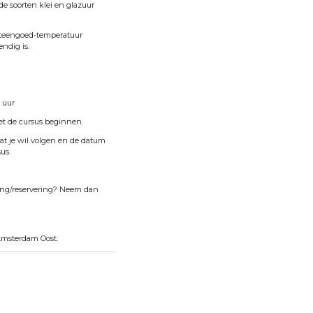
de soorten klei
en glazuur
teengoed-temperatuur
ndig is.
 uur
t de cursus beginnen.
 dat je wil volgen en de datum
us.
ling/reservering? Neem dan
 Amsterdam Oost.