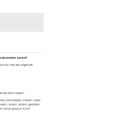
andvormen leren?
kennis met de volgende
lende technieken.
erse voorwerpen maken zoals
chalen, vazen, dozen, gesloten
je hoe je glazuur kunt