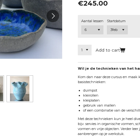
€245.00
Aantal lessen
Startdatum
Add to cart
Wil je de technieken van het h
Kom dan naar deze cursus en maak 
basistechnieken:
duimpot
kleirollen
kleiplaten
gebruik van mallen
of een combinatie van de verschil
Met deze technieken kun je heel div
bijv. servies in organische vormen, s
vormen en vrije objecten.
Verder leer 
aanbrengen op je werkstuk.