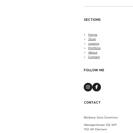
SECTIONS
Home
Shop
Lessons
Portfolio
About
Contact
FOLLOW ME
I
F
n
a
s
c
t
e
CONTACT
a
b
g
o
r
o
a
k
Barbara Jans Ceramics
m
Weesperstraat 102 WP
1112 AP Diemen