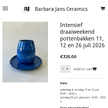
Skip
Barbara Jans Ceramics
to
main
content
Intensief
draaiweekend
pottenbakken 11,
12 en 26 juli 2026
€325.00
Add to cart
Data:
zaterdag & zondag, 11 en 12 juli:
10.00 – 16.00 u
zondag 26 juli: glazuren: 10.00 - 13.00
u
Voor gevorderden!