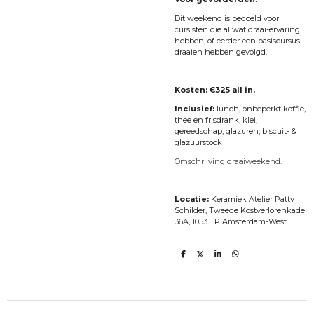
Dit weekend is bedoeld voor
cursisten die al wat
draai-ervaring
hebben,
of eerder een basiscursus
draaien hebben gevolgd.
Kosten: €325 all in.
Inclusief:
lunch, onbeperkt koffie,
thee en frisdrank, klei,
gereedschap, glazuren, biscuit- &
glazuurstook
Omschrijving draaiweekend.
Locatie:
Keramiek Atelier Patty
Schilder, Tweede Kostverlorenkade
36A, 1053 TP Amsterdam-West
S
S
S
S
h
h
h
h
a
a
a
a
r
r
r
r
e
e
e
e