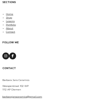
SECTIONS
Home
Shop
Lessons
Portfolio
About
Contact
FOLLOW ME
I
F
n
a
s
c
t
e
CONTACT
a
b
g
o
r
o
a
k
Barbara Jans Ceramics
m
Weesperstraat 102 WP
1112 AP Diemen
barbarajansceramics@gmail.com